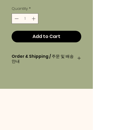
Quantity
*
Add to Cart
Order & Shipping / 주문 및 배송
안내
Order before
2pm
will be
delivered next day morning.
오후2시 이전에 주문하시면, 다음 날 아
침에 배달 됩니다.
Your order will be delivered
between 7am-10am.
배송 시간은 아침 7시-10시 사이입니다.
Deliveries will be made the
following day for Sundays and
public holidays.