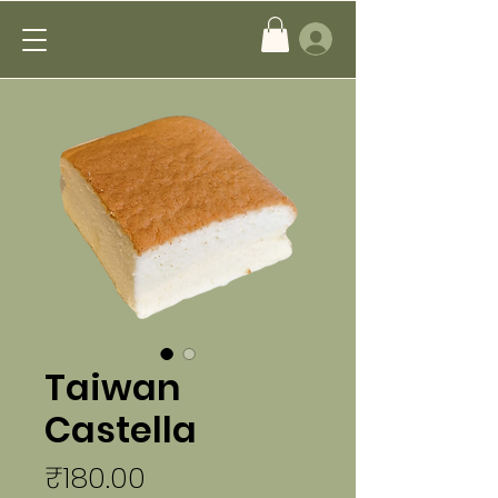
Taiwan
Castella
Price
₹180.00