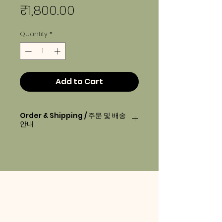
Price
₹1,800.00
Quantity
*
Add to Cart
Order & Shipping / 주문 및 배송
안내
Order before
2pm
will be
delivered next day morning.
오후2시 이전에 주문하시면, 다음 날 아
침에 배달 됩니다.
Your order will be delivered
between 7am-10am.
배송 시간은 아침 7시-10시 사이입니다.
Deliveries will be made the