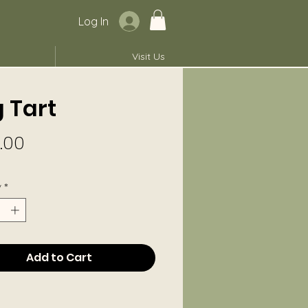
Log In
Visit Us
 Tart
Price
.00
y
*
Add to Cart