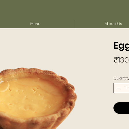
Menu
About Us
Egg
₹130
Quantit