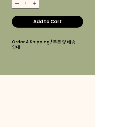
Add to Cart
Order & Shipping / 주문 및 배송
안내
Order before
2pm
will be
delivered next day morning.
오후2시 이전에 주문하시면, 다음 날 아
침에 배달 됩니다.
Your order will be delivered
between 7am-10am.
배송 시간은 아침 7시-10시 사이입니다.
Deliveries will be made the
following day for Sundays and
public holidays.
일요일 및 법정공휴일의 경우, 다음 날
배송됩니다.
info@lehem.in