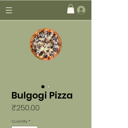
Bulgogi Pizza
Price
₹250.00
Quantity
*