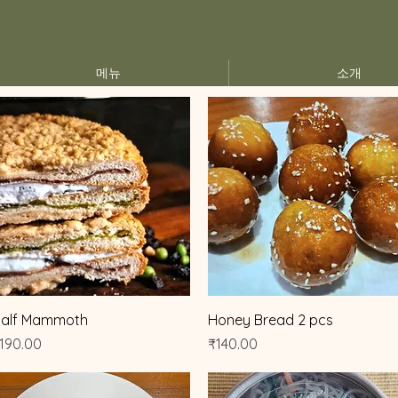
메뉴
소개
제품보기
제품보기
alf Mammoth
Honey Bread 2 pcs
가격
가격
190.00
₹140.00