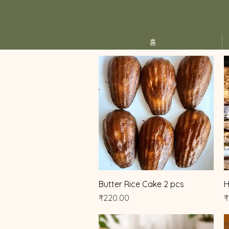
홈
제품보기
Butter Rice Cake 2 pcs
H
가격
₹220.00
₹