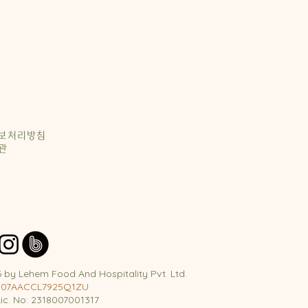
보처리방침
관
 by Lehem Food And Hospitality Pvt. Ltd.
 07AACCL7925Q1ZU​
Lic. No: 2318007001317