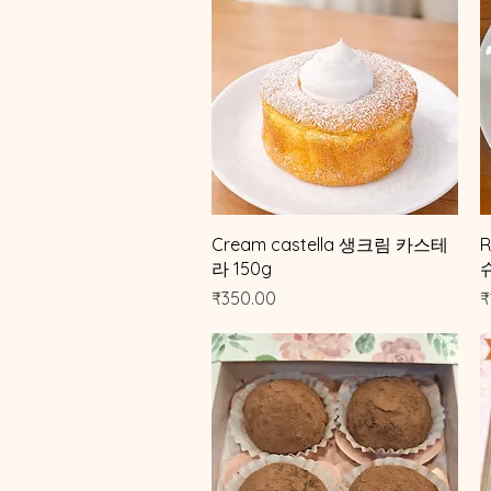
제품보기
Cream castella 생크림 카스테
R
라 150g
가격
₹350.00
₹