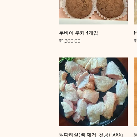
제품보기
두바이 쿠키 4개입
M
가격
₹1,200.00
₹
제품보기
닭다리살(뼈 제거, 컷팅) 500g