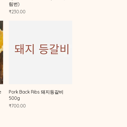
림번)
가격
₹230.00
제품보기
e
Pork Back Ribs 돼지등갈비
500g
가격
₹700.00