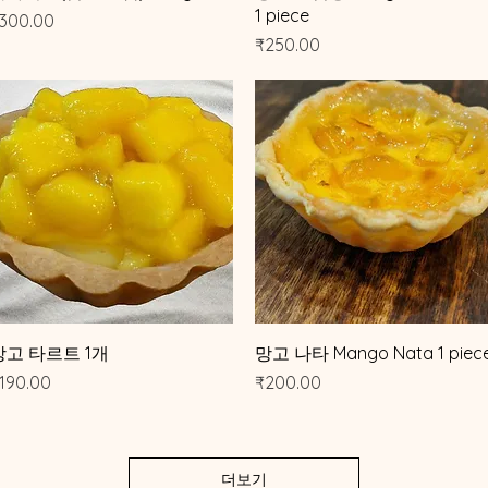
1 piece
가격
300.00
가격
₹250.00
제품보기
제품보기
망고 타르트 1개
망고 나타 Mango Nata 1 piec
가격
가격
190.00
₹200.00
더보기