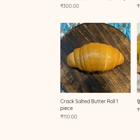
가격
₹300.00
₹
제품보기
Crack Salted Butter Roll 1
piece
₹
가격
₹110.00