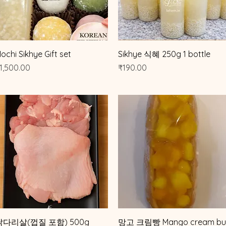
제품보기
제품보기
ochi Sikhye Gift set
Sikhye 식혜 250g 1 bottle
가격
가격
1,500.00
₹190.00
제품보기
제품보기
닭다리살(껍질 포함) 500g
망고 크림빵 Mango cream bu