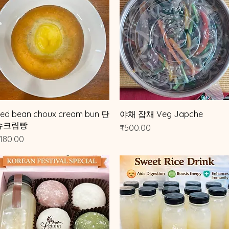
제품보기
제품보기
ed bean choux cream bun 단
야채 잡채 Veg Japche
슈크림빵
가격
₹500.00
가격
180.00