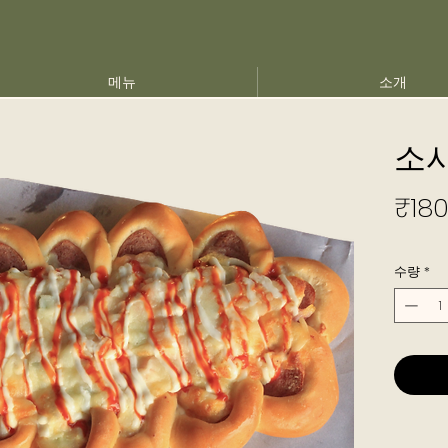
메뉴
소개
소
₹180
수량
*