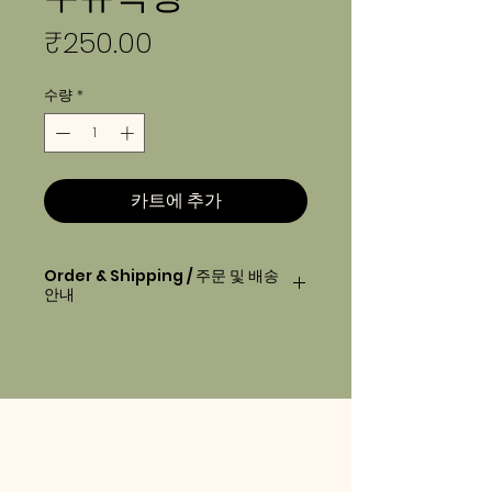
가
₹250.00
격
수량
*
카트에 추가
Order & Shipping / 주문 및 배송
안내
Order before
2pm
will be
delivered next day morning.
오후2시 이전에 주문하시면, 다음 날 아
침에 배달 됩니다.
Your order will be delivered
between 7am-10am.
배송 시간은 아침 7시-10시 사이입니다.