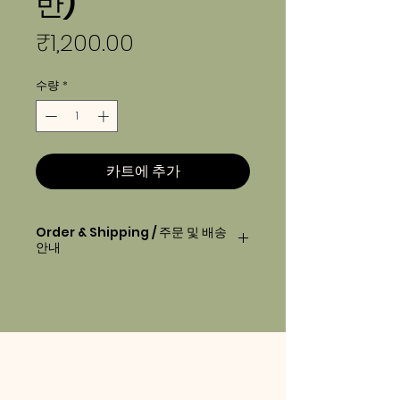
반)
가
₹1,200.00
격
수량
*
카트에 추가
Order & Shipping / 주문 및 배송
안내
Order before
2pm
will be
delivered next day morning.
오후2시 이전에 주문하시면, 다음 날 아
침에 배달 됩니다.
Your order will be delivered
between 7am-10am.
배송 시간은 아침 7시-10시 사이입니다.